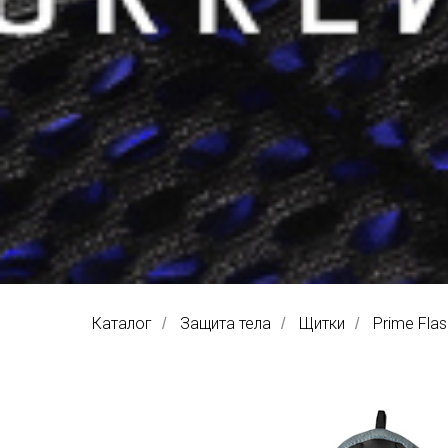
Каталог
Защита тела
Щитки
Prime Flas
/
/
/