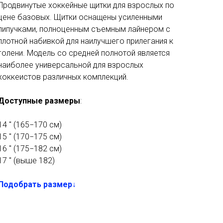
Продвинутые хоккейные щитки для взрослых по
цене базовых. Щитки оснащены усиленными
липучками, полноценным съемным лайнером с
плотной набивкой для наилучшего прилегания к
голени. Модель со средней полнотой является
наиболее универсальной для взрослых
хоккеистов различных комплекций.
Доступные размеры
:
14 " (165−170 см)
15 " (170−175 см)
16 " (175−182 см)
17 " (выше 182)
Подобрать размер↓