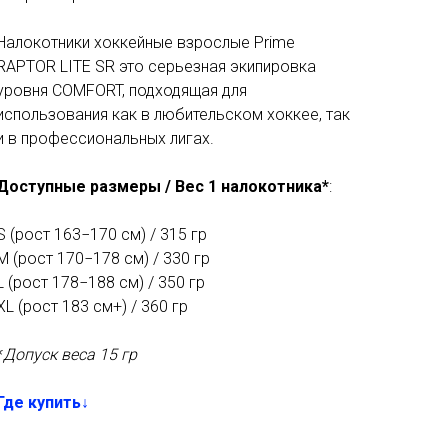
Налокотники хоккейные взрослые Prime
RAPTOR LITE SR это серьезная экипировка
уровня COMFORT, подходящая для
использования как в любительском хоккее, так
и в профессиональных лигах.
Доступные размеры / Вес 1 налокотника*
:
S (рост 163−170 см) / 315 гр
M (рост 170−178 см) / 330 гр
L (рост 178−188 см) / 350 гр
XL (рост 183 см+) / 360 гр
*
Допуск веса 15 гр
Где купить↓