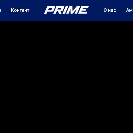
м
Контент
О нас
Ам