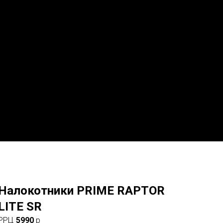
Налокотники PRIME RAPTOR
LITE SR
РРЦ
5990
р